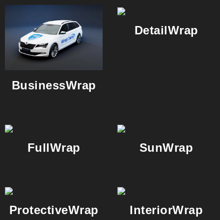
Detail­Wrap
Business­­Wrap
Full­­Wrap
Sun­­Wrap
Protective­Wrap
Interior­Wrap