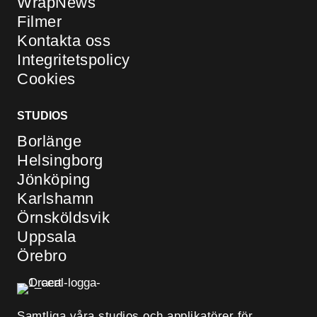
WrapNews
Filmer
Kontakta oss
Integritetspolicy
Cookies
STUDIOS
Borlänge
Helsingborg
Jönköping
Karlshamn
Örnsköldsvik
Uppsala
Örebro
Samtliga våra studios och applikatörer för