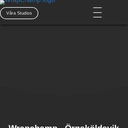
Hoppa
till
Våra Studios
innehåll
Huvdmeny