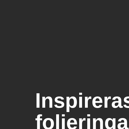
Inspirera
folieringa