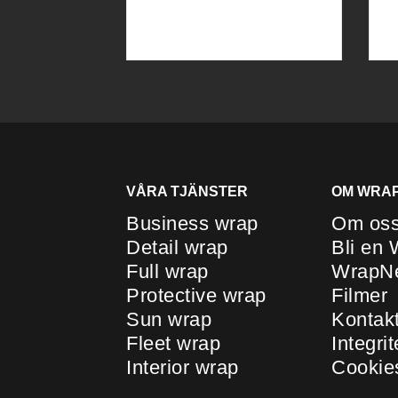
VÅRA TJÄNSTER
OM WRA
Business wrap
Om os
Detail wrap
Bli en
Full wrap
WrapN
Protective wrap
Filmer
Sun wrap
Kontak
Fleet wrap
Integri
Interior wrap
Cookie