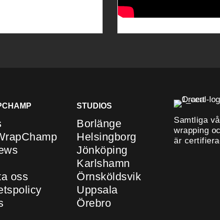
PCHAMP
STUDIOS
Samtliga vå
s
Borlänge
wrapping och
 WrapChamp
Helsingborg
är certifier
ews
Jönköping
Karlshamn
ta oss
Örnsköldsvik
tetspolicy
Uppsala
s
Örebro