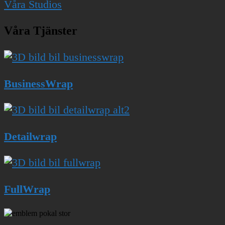
Våra Studios
Våra Tjänster
Business­Wrap
Detailwrap
Full­Wrap