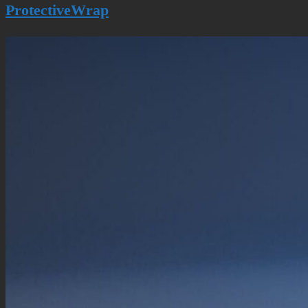
Protective­Wrap