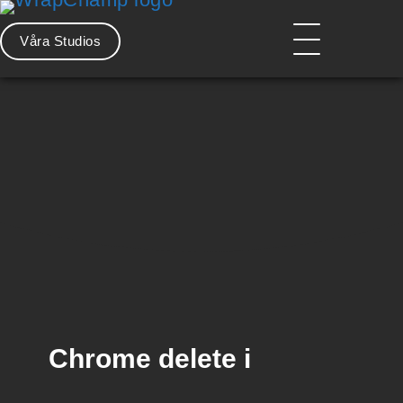
Hoppa
till
Våra Studios
innehåll
Huvdmeny
Chrome delete i