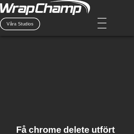
Hoppa
till
innehåll
Våra Studios
Huvdmeny
Få chrome delete utfört