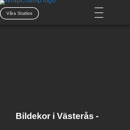
Hoppa
till
Våra Studios
innehåll
Huvdmeny
Bildekor i Västerås -